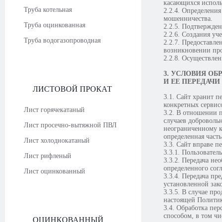
касающихся использ
Труба котельная
2.2.4. Определени
мошенничества.
Труба оцинкованная
2.2.5. Подтвержде
2.2.6. Создания уч
Труба водогазопроводная
2.2.7. Предоставл
возникновении про
2.2.8. Осуществлен
3. УСЛОВИЯ О
И ЕЕ ПЕРЕДАЧ
ЛИСТОВОЙ ПРОКАТ
3.1. Сайт хранит 
конкретных сервис
Лист горячекатаный
3.2. В отношении 
случаев доброволь
Лист просечно-вытяжной ПВЛ
неограниченному к
определенная част
Лист холоднокатаный
3.3. Сайт вправе 
3.3.1. Пользовател
Лист рифленый
3.3.2. Передача не
определенного сог
Лист оцинкованный
3.3.4. Передача п
установленной зак
3.3.5. В случае пр
настоящей Полити
3.4. Обработка пе
способом, в том ч
ОЦИНКОВАННЫЙ