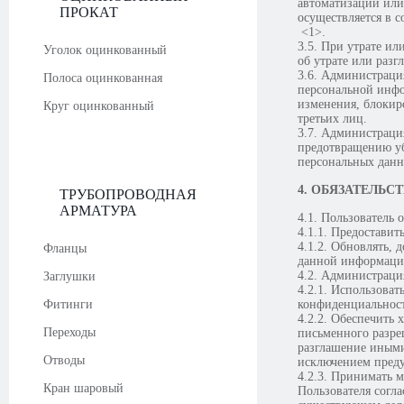
автоматизации или
ПРОКАТ
осуществляется в 
<1>.
3.5. При утрате и
Уголок оцинкованный
об утрате или раз
3.6. Администраци
Полоса оцинкованная
персональной инфо
изменения, блокир
Круг оцинкованный
третьих лиц.
3.7. Администраци
предотвращению уб
персональных данн
4. ОБЯЗАТЕЛЬС
ТРУБОПРОВОДНАЯ
АРМАТУРА
4.1. Пользователь о
4.1.1. Предостави
4.1.2. Обновлять,
Фланцы
данной информаци
4.2. Администрация
Заглушки
4.2.1. Использова
Фитинги
конфиденциальнос
4.2.2. Обеспечить
Переходы
письменного разре
разглашение иными
Отводы
исключением пред
4.2.3. Принимать 
Кран шаровый
Пользователя согл