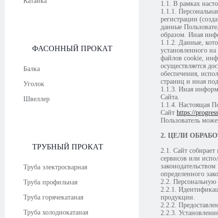
Катанка
1.1. В рамках нас
1.1.1. Персональна
регистрации (созд
данные Пользовате
образом. Иная инф
1.1.2. Данные, ко
ФАСОННЫЙ ПРОКАТ
установленного на 
файлов cookie, ин
осуществляется до
Балка
обеспечения, испол
страниц и иная по
Уголок
1.1.3. Иная инфор
Сайта.
Швеллер
1.1.4. Настоящая 
Сайт
https://progress
Пользователь може
2. ЦЕЛИ ОБРА
ТРУБНЫЙ ПРОКАТ
2.1. Сайт собирает
сервисов или испол
законодательством
Труба электросварная
определенного зак
2.2. Персональную
Труба профильная
2.2.1. Идентифика
Труба горячекатаная
продукции.
2.2.2. Предоставл
Труба холоднокатаная
2.2.3. Установлени