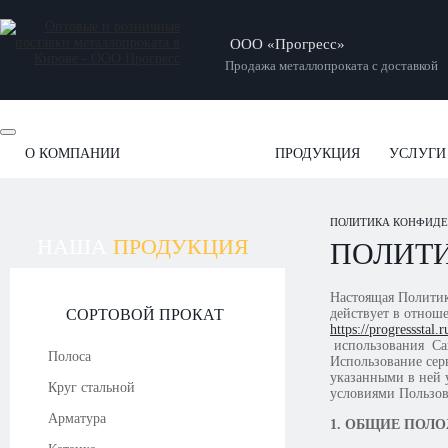
ООО «Прогресс»
Продажа металлопроката с доставкой
О КОМПАНИИ
ПРОДУКЦИЯ
УСЛУГИ
ОТЗЫВЫ
НОВОСТИ
СТАТЬИ
НАШИ РАБОТЫ
ПОЛИТИКА КОНФИД
НАША
ПРОДУКЦИЯ
ПОЛИТ
Настоящая Политик
СОРТОВОЙ ПРОКАТ
действует в отнош
https://progressstal.r
использования Сай
Полоса
Использование сер
указанными в ней 
Круг стальной
условиями Пользов
Арматура
1. ОБЩИЕ ПОЛ