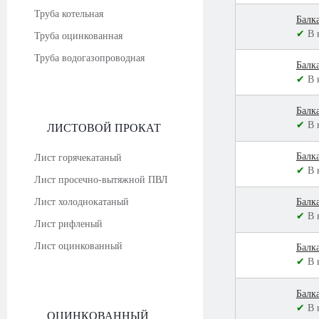
Труба котельная
Балк
✔
В 
Труба оцинкованная
Труба водогазопроводная
Балк
✔
В 
Балк
✔
В 
ЛИСТОВОЙ ПРОКАТ
Балк
Лист горячекатаный
✔
В 
Лист просечно-вытяжной ПВЛ
Лист холоднокатаный
Балк
✔
В 
Лист рифленый
Лист оцинкованный
Балк
✔
В 
Балк
✔
В 
ОЦИНКОВАННЫЙ