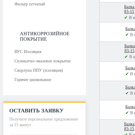
Фильтр сетчатый
Балка
83-15
✔
В 
Балк
АНТИКОРРОЗИЙНОЕ
✔
В 
ПОКРЫТИЕ
Балка
83-15
ВУС Изоляция
✔
В 
Силикатно-эмалевое покрытие
Балк
Скорлупа ППУ (изоляция)
✔
В 
Горячее цинкование
Балк
✔
В 
Балк
ОСТАВИТЬ ЗАЯВКУ
✔
В 
Получите персональное предложение
Балка
за 15 минут
83-15
✔
В 