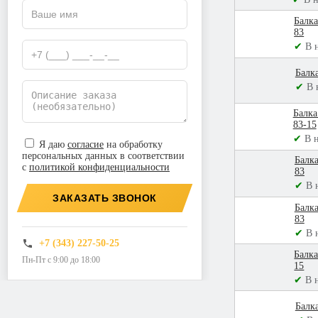
Балка
83
✔
В 
Балк
✔
В 
Балка
83-15
✔
В 
Я даю
согласие
на обработку
персональных данных в соответствии
Балка
с
политикой конфиденциальности
83
✔
В 
ЗАКАЗАТЬ ЗВОНОК
Балка
83
✔
В 
+7 (343) 227-50-25
Балка
Пн-Пт с 9:00 до 18:00
15
✔
В 
Балк