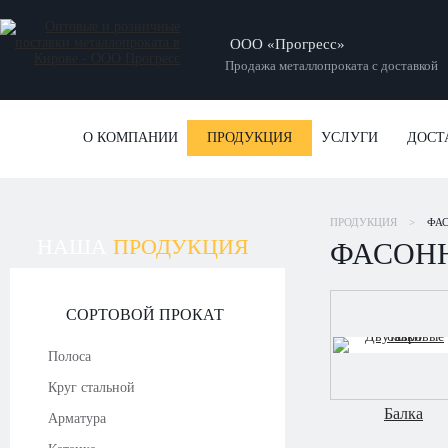
ООО «Прогресс»
Продажа металлопроката с доставкой
О КОМПАНИИ
ПРОДУКЦИЯ
УСЛУГИ
ДОСТ
ПРОДУКЦИЯ
>
ФА
НАША
ПРОДУКЦИЯ
ФАСОН
СОРТОВОЙ ПРОКАТ
Полоса
Круг стальной
Балка
Арматура