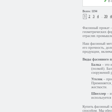
✔
В 
Всего:
1194
1
2
3
4
39
4
..
Фасонный прокат –
геометрических фо
отраслях промышле
Наш фасонный мета
его прочность, до
продукции, включа
Виды фасонного п
Балка
– это 
(полкой). Ба
сооружений р
Уголок
– про
Применяется 
жесткости.
Швеллер
– и
используется
Купить фасонный м
способом. Мы обес