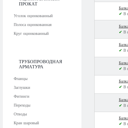
ПРОКАТ
Балк
✔
В 
Уголок оцинкованный
Полоса оцинкованная
Балк
✔
В 
Круг оцинкованный
Балк
✔
В 
ТРУБОПРОВОДНАЯ
Балк
АРМАТУРА
✔
В 
Фланцы
Балк
✔
В 
Заглушки
Фитинги
Балк
Переходы
✔
В 
Отводы
Балк
Кран шаровый
✔
В 