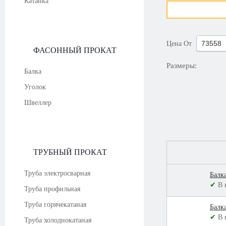
Катанка
Цена
От
ФАСОННЫЙ ПРОКАТ
Размеры:
Балка
Уголок
Швеллер
ТРУБНЫЙ ПРОКАТ
Труба электросварная
Балк
✔
В 
Труба профильная
Труба горячекатаная
Балк
✔
В 
Труба холоднокатаная