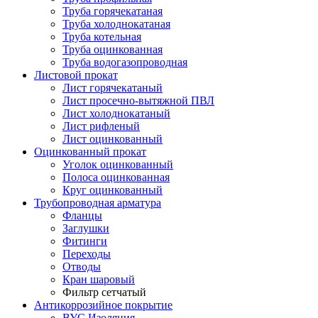
Труба горячекатаная
Труба холоднокатаная
Труба котельная
Труба оцинкованная
Труба водогазопроводная
Листовой прокат
Лист горячекатаный
Лист просечно-вытяжной ПВЛ
Лист холоднокатаный
Лист рифленый
Лист оцинкованный
Оцинкованный прокат
Уголок оцинкованный
Полоса оцинкованная
Круг оцинкованный
Трубопроводная арматура
Фланцы
Заглушки
Фитинги
Переходы
Отводы
Кран шаровый
Фильтр сетчатый
Антикоррозийное покрытие
ВУС Изоляция